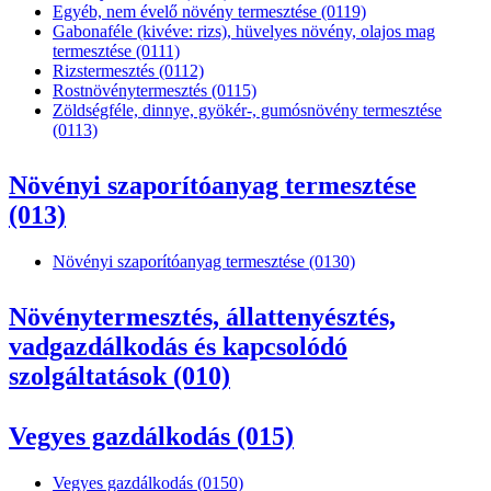
Egyéb, nem évelő növény termesztése (0119)
Gabonaféle (kivéve: rizs), hüvelyes növény, olajos mag
termesztése (0111)
Rizstermesztés (0112)
Rostnövénytermesztés (0115)
Zöldségféle, dinnye, gyökér-, gumósnövény termesztése
(0113)
Növényi szaporítóanyag termesztése
(013)
Növényi szaporítóanyag termesztése (0130)
Növénytermesztés, állattenyésztés,
vadgazdálkodás és kapcsolódó
szolgáltatások (010)
Vegyes gazdálkodás (015)
Vegyes gazdálkodás (0150)