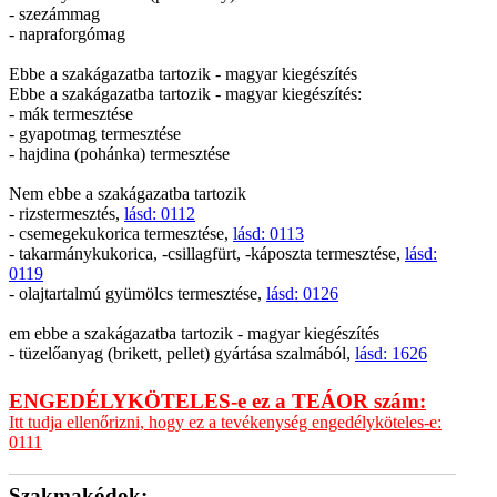
- szezámmag
- napraforgómag
Ebbe a szakágazatba tartozik - magyar kiegészítés
Ebbe a szakágazatba tartozik - magyar kiegészítés:
- mák termesztése
- gyapotmag termesztése
- hajdina (pohánka) termesztése
Nem ebbe a szakágazatba tartozik
- rizstermesztés,
lásd: 0112
- csemegekukorica termesztése,
lásd: 0113
- takarmánykukorica, -csillagfürt, -káposzta termesztése,
lásd:
0119
- olajtartalmú gyümölcs termesztése,
lásd: 0126
em ebbe a szakágazatba tartozik - magyar kiegészítés
- tüzelőanyag (brikett, pellet) gyártása szalmából,
lásd: 1626
ENGEDÉLYKÖTELES-e ez a TEÁOR szám:
Itt tudja ellenőrizni, hogy ez a tevékenység engedélyköteles-e:
0111
Szakmakódok: