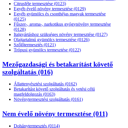
Citrusféle termesztése (0123)
Egyéb évelő növény termesztése (0129)
Egyéb gyümölcs és csonthéjas magvak termesztése
(0125)
Fűszer-, aroma-, narkotikus gyógynövény termesztése
(0128)
Italgyártáshoz szükséges növény termesztése (0127)
Olajtartalmú gyümölcs termesztése (0126)
Szőlőtermesztés (0121)
Trópusi gyümölcs termesztése (0122)
Mezőgazdasági és betakarítást követő
szolgáltatás (016)
Állattenyésztési szolgáltatás (0162)
Betakarítást követő szolgáltatás és vetési célú
magfeldolgozás (0163)
Növénytermesztési szolgáltatás (0161)
Nem évelő növény termesztése (011)
Dohánytermesztés (0114)