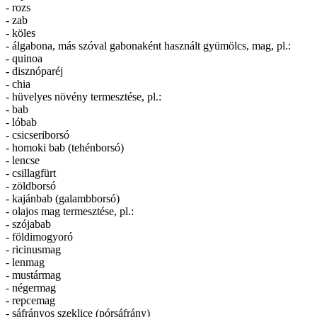
- rozs
- zab
- köles
- álgabona, más szóval gabonaként használt gyümölcs, mag, pl.:
- quinoa
- disznóparéj
- chia
- hüvelyes növény termesztése, pl.:
- bab
- lóbab
- csicseriborsó
- homoki bab (tehénborsó)
- lencse
- csillagfürt
- zöldborsó
- kajánbab (galambborsó)
- olajos mag termesztése, pl.:
- szójabab
- földimogyoró
- ricinusmag
- lenmag
- mustármag
- négermag
- repcemag
- sáfrányos szeklice (pórsáfrány)