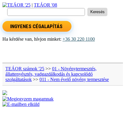
TEÁOR '25
|
TEÁOR '08
INGYENES CÉGALAPÍTÁS
Ha kérdése van, hívjon minket:
+36 30 220 1100
TEÁOR számok '25
>>
01 - Növénytermesztés,
állattenyésztés, vadgazdálkodás és kapcsolódó
szolgáltatások
>>
011 - Nem évelő növény termesztése