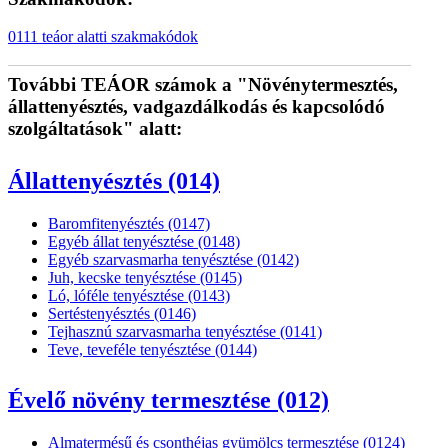
0111 teáor alatti szakmakódok
További TEÁOR számok a "Növénytermesztés,
állattenyésztés, vadgazdálkodás és kapcsolódó
szolgáltatások" alatt:
Állattenyésztés (014)
Baromfitenyésztés (0147)
Egyéb állat tenyésztése (0148)
Egyéb szarvasmarha tenyésztése (0142)
Juh, kecske tenyésztése (0145)
Ló, lóféle tenyésztése (0143)
Sertéstenyésztés (0146)
Tejhasznú szarvasmarha tenyésztése (0141)
Teve, teveféle tenyésztése (0144)
Évelő növény termesztése (012)
Almatermésű és csonthéjas gyümölcs termesztése (0124)